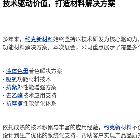
技术驱动价值，打造材料解决方案
多年来，
约克新材料
始终坚持以技术研发为核心驱动力
功能材料解决方案。本次展会，公司重点展示了覆盖多
•
液体色母
着色解决方案
•
吸氧
功能材料技术
•
抗紫外
性能增强方案
•
去乙醛
技术应用支持
•
抗摩擦
性能优化体系
依托成熟的技术积累与丰富的应用经验，
约克新材料
不
设计到生产优化的系统化支持，帮助客户实现产品品质