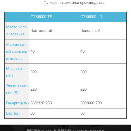
Функция статистики производства
CTS6000-TS
CTS6000-LD
Место испо
Настольный
Напольный
льзования
Максимальн
ый диопазон
40
40
измерения
Мощность
300
300
(Вт)
Электропита
220
220
ние (В)
Габарит (мм)
380*320*250
500*600*700
Вес (кг)
30
50