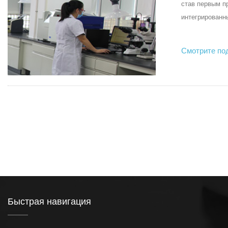
став первым п
интегрированн
Смотрите по
Быстрая навигация