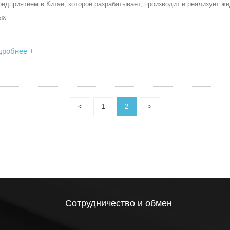
редприятием в Китае, которое разрабатывает, производит и реализует ж
ых
дробнее +
<
1
2
>
Сотрудничество и обмен