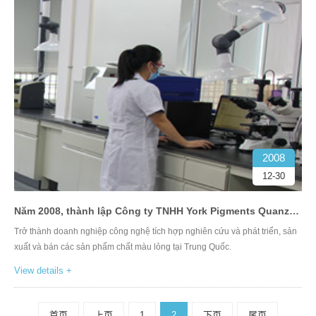
2008
12-30
Năm 2008, thành lập Công ty TNHH York Pigments Quanzhou
Trở thành doanh nghiệp công nghệ tích hợp nghiên cứu và phát triển, sản
xuất và bán các sản phẩm chất màu lỏng tại Trung Quốc.
View details +
首页
上页
1
2
下页
尾页